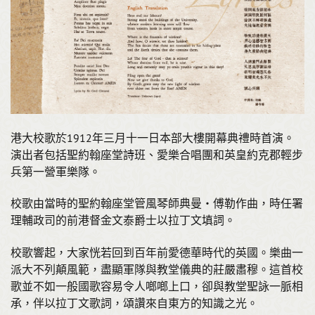
港大校歌於1912年三月十一日本部大樓開幕典禮時首演。
演出者包括聖約翰座堂詩班、愛樂合唱團和英皇約克郡輕步
兵第一營軍樂隊。
校歌由當時的聖約翰座堂管風琴師典曼・傅勒作曲，時任署
理輔政司的前港督金文泰爵士以拉丁文填詞。
校歌響起，大家恍若回到百年前愛德華時代的英國。樂曲一
派大不列顛風範，盡顯軍隊與教堂儀典的莊嚴肅穆。這首校
歌並不如一般國歌容易令人啷啷上口，卻與教堂聖詠一脈相
承，伴以拉丁文歌詞，頌讚來自東方的知識之光。