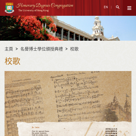
跳
搜尋打開
EN
至
打開菜
主
開
內
始
容
內
容
主頁
名譽博士學位頒授典禮
校歌
校歌