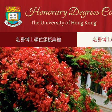
跳
至
主
內
容
名譽博士學位頒授典禮
名譽博士
開
始
內
容