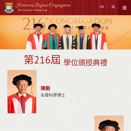
跳
搜尋打開
EN
至
打開菜
主
名
開
內
始
譽
容
內
博
容
士
學
第216屆
學位頒授典禮
位
學
位
陳剛
頒
名譽科學博士
授
典
禮