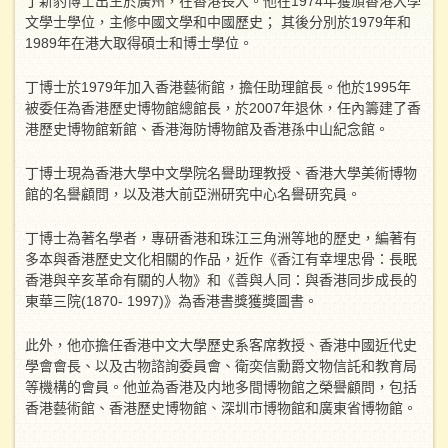
丁新豹博士出生於廣州，在香港長大。他在1974年獲頒香港大學
文學士學位，主修中國文學和中國歷史； 其後分別於1979年和
1989年在港大取得碩士和博士學位。
丁博士於1979年加入香港藝術館，擔任助理館長。他於1995年
被委任為香港歷史博物館總館長，於2007年退休，任內籌建了香
港歷史博物館新館、香港海防博物館及香港孫中山紀念館。
丁博士現為香港大學中文學院名譽助理教授、香港大學美術博物
館的名譽顧問，以及港大前亞洲研究中心名譽研究員。
丁博士為著名學者，專研香港和珠江三角洲等地的歷史，編著有
多本與香港歷史文化相關的作品，近作《香江有幸埋忠骨：長眠
香港與辛亥革命有關的人物》和《善與人同：與香港同步成長的
東華三院(1870- 1997)》為香港書獎獲獎圖書。
此外，他亦擔任香港中文大學歷史系客席教授、香港中國近代史
學會會長、以及古物諮詢委員會、衛奕信勳爵文物信託和教育局
等機構的會員。他並為香港及内地多間博物館之榮譽顧問，包括
香港藝術館、香港歷史博物館、深圳市博物館和廣東省博物館。