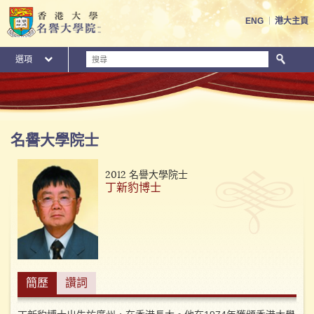
到
內
ENG
港大主頁
容
搜
選項
尋
內
容
開
始
名譽大學院士
2012 名譽大學院士
丁新豹博士
簡歷
讚詞